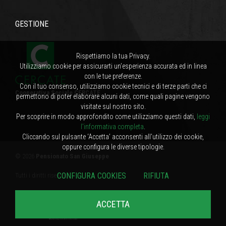
GESTIONE
Rispettiamo la tua Privacy.
Utilizziamo cookie per assicurarti un’esperienza accurata ed in linea
con le tue preferenze.
Con il tuo consenso, utilizziamo cookie tecnici e di terze parti che ci
Cooperativa Sociale CERCATE
permettono di poter elaborare alcuni dati, come quali pagine vengono
visitate sul nostro sito.
Per scoprire in modo approfondito come utilizziamo questi dati,
leggi
l’informativa completa
.
Cliccando sul pulsante ‘Accetta’ acconsenti all’utilizzo dei cookie,
oppure configura le diverse tipologie.
© 2026
Pensionato San Giuseppe
CONFIGURA COOKIES
RIFIUTA
Tutti i diritti riservati
Privacy Policy
|
Cookies Policy
ACCETTA
powered by