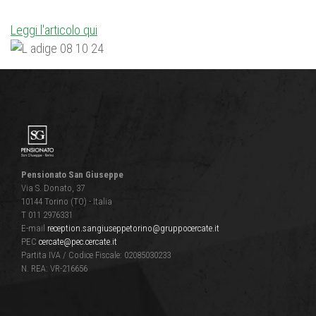
Leggi l'articolo qui
Pensionato San Giuseppe
Via S. Donato, 37
10144 Torino (TO) - Italia
T 011 2976331
E-mail
reception.sangiuseppetorino@gruppocercate.it
PEC
cercate@pec.cercate.it
Partita IVA / Codice Fiscale: 02085030233
N. REA: VR-216656